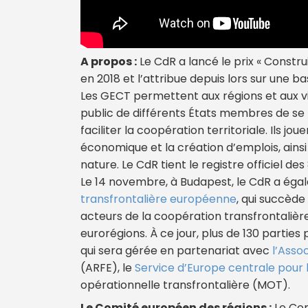
A propos :
Le CdR a lancé le prix « Constru
en 2018 et l’attribue depuis lors sur une ba
Les GECT permettent aux régions et aux vi
public de différents États membres de se 
faciliter la coopération territoriale. Ils jo
économique et la création d’emplois, ainsi
nature. Le CdR tient le registre officiel de
Le 14 novembre, à Budapest, le CdR a égal
transfrontalière européenne
, qui succède
acteurs de la coopération transfrontalière 
eurorégions. À ce jour, plus de 130 parties
qui sera gérée en partenariat avec
l’Asso
(ARFE), le
Service d’Europe centrale pour le
opérationnelle transfrontalière (MOT).
Le Comité européen des régions :
Le Com