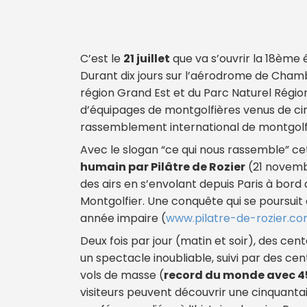
C’est le
21 juillet
que va s’ouvrir la 18ème 
Durant dix jours sur l’aérodrome de Cham
région Grand Est et du Parc Naturel Régio
d’équipages de montgolfières venus de ci
rassemblement international de montgolf
Avec le slogan “ce qui nous rassemble” ce
humain par Pilâtre de Rozier
(21 novembr
des airs en s’envolant depuis Paris à bord
Montgolfier. Une conquête qui se poursui
année impaire (
www.pilatre-de-rozier.c
Deux fois par jour (matin et soir), des ce
un spectacle inoubliable, suivi par des ce
vols de masse (
record du monde avec 45
visiteurs peuvent découvrir une cinquantain