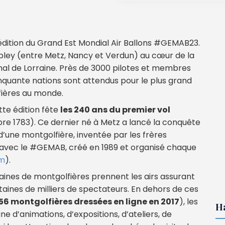
édition du Grand Est Mondial Air Ballons #GEMAB23.
bley (entre Metz, Nancy et Verdun) au cœur de la
nal de Lorraine. Près de 3000 pilotes et membres
nquante nations sont attendus pour le plus grand
ières au monde.
tte édition fête
les 240 ans du premier vol
e 1783). Ce dernier né à Metz a lancé la conquête
 d’une montgolfière, inventée par les frères
t avec le #GEMAB, créé en 1989 et organisé chaque
om
).
ntaines de montgolfières prennent les airs assurant
ntaines de milliers de spectateurs. En dehors de ces
6 montgolfières dressées en ligne en 2017
), les
H
e d’animations, d’expositions, d’ateliers, de