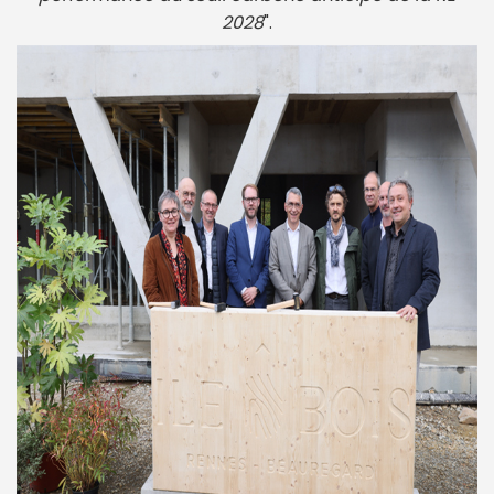
2028
".