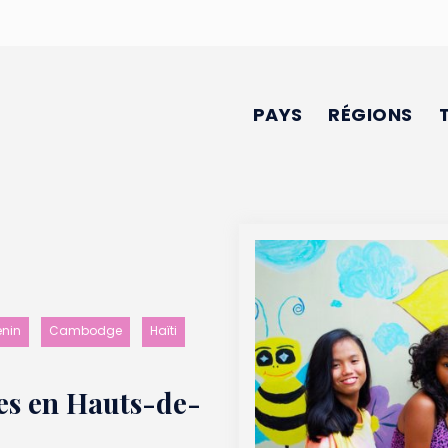
PAYS
RÉGIONS
énin
Cambodge
Haïti
res en Hauts-de-