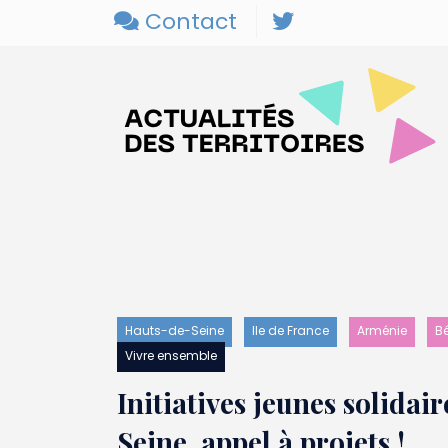
Contact
Hauts-de-Seine
Ile de France
Arménie
B
Vivre ensemble
Initiatives jeunes solidai
Seine, appel à projets !