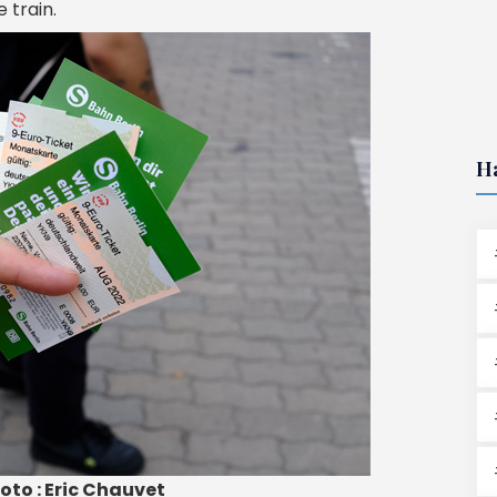
 train.
H
oto : Eric Chauvet