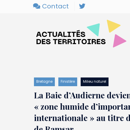
Contact
Bretagne
Finistère
Milieu naturel
La Baie d’Audierne devien
« zone humide d’importa
internationale » au titre
de Ramsar