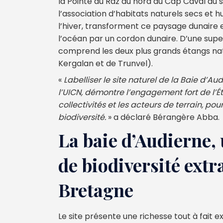
la Pointe du Raz au nord au Cap Caval au s
l’association d’habitats naturels secs et
l’hiver, transforment ce paysage dunaire 
l’océan par un cordon dunaire. D’une super
comprend les deux plus grands étangs nat
Kergalan et de Trunvel).
«
Labelliser le site naturel de la Baie d’A
l’UICN, démontre l’engagement fort de l’É
collectivités et les acteurs de terrain, po
biodiversité.
» a déclaré Bérangère Abba.
La baie d’Audierne, 
de biodiversité extr
Bretagne
Le site présente une richesse tout à fait 