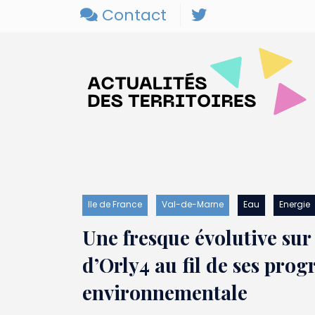
Contact
Ile de France
Val-de-Marne
Eau
Energie
Une fresque évolutive sur
d’Orly4 au fil de ses prog
environnementale