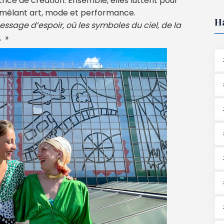
trice de création. Ensemble, elles luttent pour
 mêlant art, mode et performance.
H
sage d’espoir, où les symboles du ciel, de la
.
»